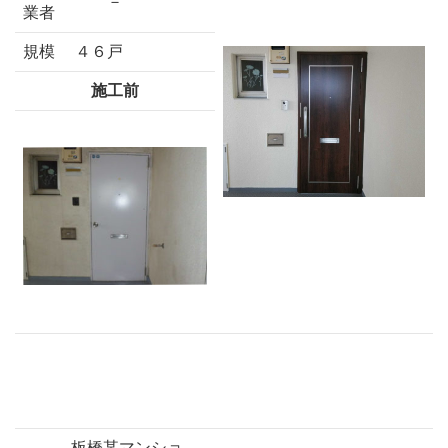
－
業者
規模
４６戸
施工前
板橋某マンショ