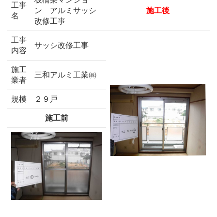
工事
ン アルミサッシ
施工後
名
改修工事
工事
サッシ改修工事
内容
施工
三和アルミ工業㈱
業者
規模
２９戸
施工前